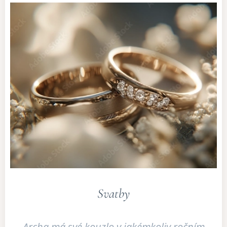
Svatby
Archa má své kouzlo v jakémkoliv ročním