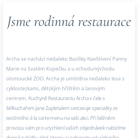
Jsme rodinná restaurace
Archa se nachází nedaleko Baziliky Navštívení Panny
Marie na Svatém Kopečku a u vchodu/východu
olomoucké ZOO. Archa je umístěna nedaleko lesa s
cyklostezkami, dětským hřištěm a lanovým
centrem.
Kuchyně Restaurantu Archa v čele s
šéfkuchařem Jane Zapletalem sestavuje speciality ze
sezónního á la carte menu na vaši akci. Při běžném
provozu vám pro urychlení vašich objednávek nabízíme
denně nabídku jídel, kterou si odnesete od výdejního