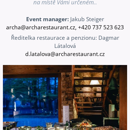
na místě Vámi určeném.
.
Event manager:
Jakub Steiger
archa@archarest
aurant.cz, +420 737 523 623
Ředitelka restaurace a penzionu: Dagmar
Látalová
d.latalova@archarestaurant.cz