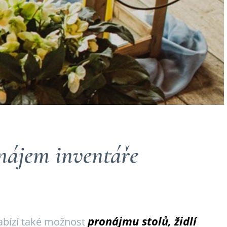
nájem inventáře
pronájmu stolů, židlí
abízí také možnost