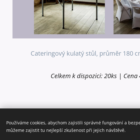
Cateringový kulatý stůl, průměr 180 
Celkem k dispozici: 20ks | Cena 
Používáme cookies, abychom zajistili správné fungování a bezp
můžeme zajistit tu nejlepší zkušenost při jejich návštěvě.