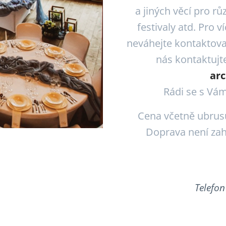
a jiných věcí pro rů
festivaly atd. Pro
neváhejte kontaktova
nás kontaktujt
ar
Rádi se s Vám
Cena včetně ubrusu
Doprava není zah
Telefon