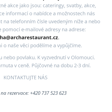
zné akce jako jsou: cateringy, svatby, akce,
 více informací o nabídce a možnostech nás
t na telefonním čísle uvedeným níže a nebo
e pomocí e-mailové adresy na adrese:
cha@archarestaurant.cz
.
i o naše věci podělíme a vypůjčíme.
 nebo povlaku. K vyzvednutí v Olomouci.
rnuta v ceně. Půjčovné na dobu 2-3 dní.
KONTAKTUJTE NÁS
 na rezervace: +420 737 523 623