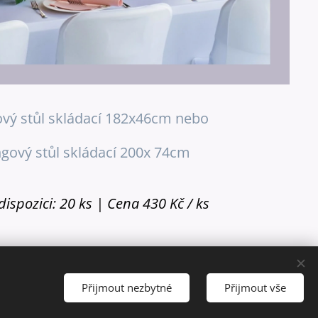
ový stůl skládací 182x46cm nebo
ngový stůl skládací 200x 74cm
ispozici: 20 ks | Cena 430 Kč / ks
Přijmout nezbytné
Přijmout vše