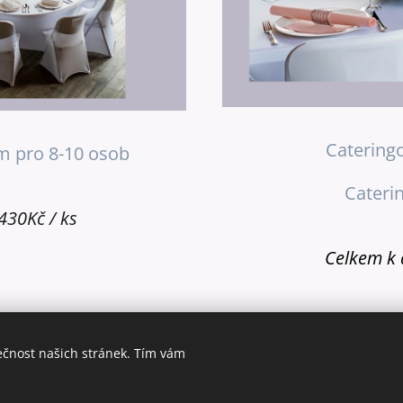
Catering
cm pro 8-10 osob
Cateri
430Kč / ks
Celkem k d
ečnost našich stránek. Tím vám
© 2025 Všechna práva vyhrazena
Prahafotoatelier.com
Cookies