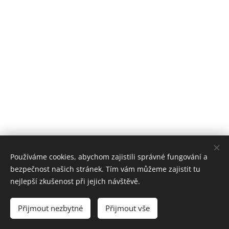
Používáme cookies, abychom zajistili správné fungování a
bezpečnost našich stránek. Tím vám můžeme zajistit tu
nejlepší zkušenost při jejich návštěvě.
© 2025 Všechna práva vyhrazena
Přijmout nezbytné
Přijmout vše
Prahafotoatelier.com
Cookies